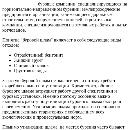
буровые
компании
,
специализирующиеся
на
горизонтально-направленном
бурении
;
землепроходческие
предприятия
и
организации
,
занимающиеся
дорожным
строительством
,
сооружением
тоннелей
;
строительные
компании
,
специализирующиеся
на
земляных
работах
и
рытье
котлованов
.
Понятие
"
буровой
шлам
"
включает
в
себя
следующие
виды
отходов
:
Отработанный
бентонит
Жидкий
грунт
Глиняный
осадок
Грунтовые воды
Зачастую
буровой
шлам
не экологичен, а потому требует
скорейшего вывоза и
утилизации
. Кроме этого, обилие
бурового
шлама
затрудняет работу другой спецтехники и
буровых установок. Именно поэтому особенно важно
выполнять работу
по
утилизации
бурового
шлама
быстро и
своевременно.
Утилизация
шлама
проходит
на
специально
предназначенных территориях с
соблюдением
всех
экологических
и процессуальных
норм
.
Помимо утилизации шлама, на местах бурения часто бывают