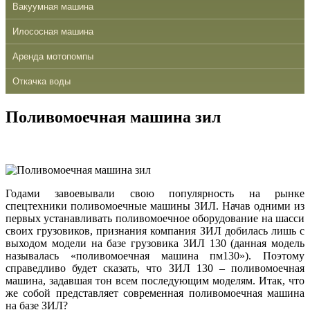
Вакуумная машина
Илососная машина
Аренда мотопомпы
Откачка воды
Поливомоечная машина зил
Годами
завоевывали
свою
популярность
на
рынке
спецтехники
поливомоечные
машины
ЗИЛ.
Начав
одними
из
первых
устанавливать
поливомоечное
оборудование
на
шасси
своих
грузовиков
,
признания
компания ЗИЛ добилась лишь с
выходом модели
на
базе грузовика ЗИЛ 130 (данная модель
называлась «поливомоечная машина пм130»). Поэтому
справедливо будет сказать, что ЗИЛ 130 – поливомоечная
машина, задавшая тон всем последующим моделям. Итак, что
же собой представляет современная поливомоечная машина
на
базе ЗИЛ?