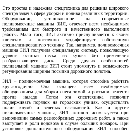
Это
простая
и
надежная
спецтехника
для
решения
широкого
спектра
задач
в
сфере
уборки
и
полива
различных
территорий
.
Оборудование
,
установленное
на
современные
поливомоечные
машины
ЗИЛ, отвечает
всем
необходимым
требованиям для быстрого и качественного выполнения
работы. Мало того, ЗИЛ активно прислушивается к своим
клиентам и постоянно модифицирует собственную
специализированную технику. Так, например,
поливомоечная
машина
ЗИЛ получила специальную систему, позволяющую
удалять остатки песка
из
кузова без применения
разбрасывающего диска. Среди других особенностей
поливальной
машины
ЗИЛ стоит упомянуть и возможность
регулирования ширины посыпки дорожного полотна.
ЗИЛ – поливомоечная машина, которая способна работать
круглогодично. Она оснащена всем необходимым
оборудованием для уборки снега зимой и россыпи реагента
против наледи. Летом эта спецтехника позволит
поддерживать порядок на городских улицах, осуществлять
полив клумб и зеленых насаждений. Как и другие
поливомоечные машины, ЗИЛ активно используется при
выполнении самых разнообразных дорожных работ, а также
выступает в роли водовоза в случае больших пожаров. При
установке дополнительного оборудования ЗИЛ способен