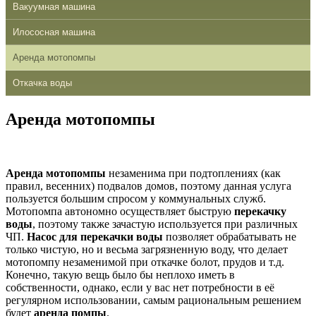
Вакуумная машина
Илососная машина
Аренда мотопомпы
Откачка воды
Аренда мотопомпы
Аренда
мотопомпы
незаменима при
подтоплениях
(как
правил
,
весенних
)
подвалов
домов
,
поэтому
данная
услуга
пользуется
большим
спросом
у
коммунальных
служб
.
Мотопомпа
автономно
осуществляет
быструю
перекачку
воды
,
поэтому
также
зачастую
используется
при
различных
ЧП
.
Насос
для
перекачки
воды
позволяет
обрабатывать
не
только
чистую
,
но
и
весьма
загрязненную
воду
, что
делает
мотопомпу
незаменимой
при
откачке
болот
,
прудов
и т.д.
Конечно
,
такую
вещь
было
бы
неплохо
иметь
в
собственности
,
однако
,
если
у вас нет
потребности
в
её
регулярном
использовании
,
самым
рациональным
решением
будет
аренда
помпы
.